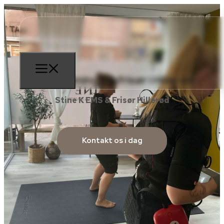
EMS træning og frisør i Hillerød
Stine K EMS & Frisør Hillerød
Kontakt os i dag
Prøvetræning
KUN 100 kr